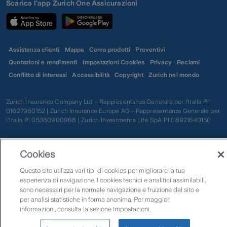
Scarica l'app Zurich One Assicurazioni
Assistenza clienti
Mappa
Cerca prodotti
Preventivi
Quotazioni e rendimenti
Impostazioni Cookies
Privacy
Reclami
Conflitto di interessi
Accessibilità
Copyright
Zurich nel mondo
Zurich Insurance Company Ltd – Rappresentanza Generale per l’Italia PI
01627980152 | Zurich Insurance Europe AG - Rappresentanza Generale per
l'Italia PI 05380900968 | Zurich Investments Life SpA PI 08921640150
Cookies
Questo sito utilizza vari tipi di cookies per migliorare la tua
esperienza di navigazione. I cookies tecnici e analitici assimilabili,
sono necessari per la normale navigazione e fruizione del sito e
per analisi statistiche in forma anonima. Per maggiori
informazioni, consulta la sezione Impostazioni.