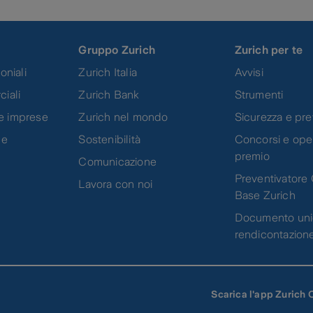
Gruppo Zurich
Zurich per te
oniali
Zurich Italia
Avvisi
ciali
Zurich Bank
Strumenti
e imprese
Zurich nel mondo
Sicurezza e pr
 e
Sostenibilità
Concorsi e oper
premio
Comunicazione
Preventivatore 
Lavora con noi
Base Zurich
Documento uni
rendicontazion
Scarica l'app Zurich 