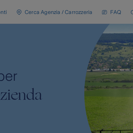
nti
Cerca Agenzia / Carrozzeria
FAQ
nco del tuo
ess, sempre.
 c'è