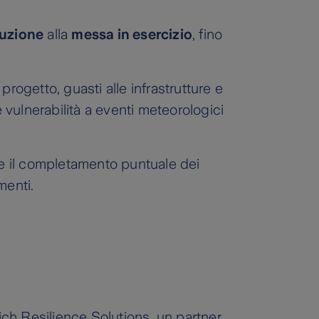
ruzione
alla
messa in esercizio
, fino
 progetto, guasti alle infrastrutture e
e vulnerabilità a eventi meteorologici
ire il completamento puntuale dei
menti.
ich Resilience Solutions, un partner