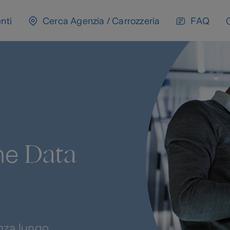
nti
Cerca Agenzia / Carrozzeria
FAQ
Data
one
enza lungo