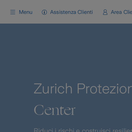
content
Menu
Assistenza Clienti
Area Clie
Zurich Protezi
Center
Riduci i rischi e costruisci resili