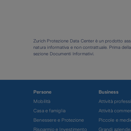
Zurich Protezione Data Center è un prodotto assi
natura informativa e non contrattuale. Prima della
sezione Documenti Informativi.
Persone
Business
Mobilità
Attività professi
Casa e famiglia
Attività commer
Benessere e Protezione
Piccole e medi
Risparmio e Investimento
Grandi aziende