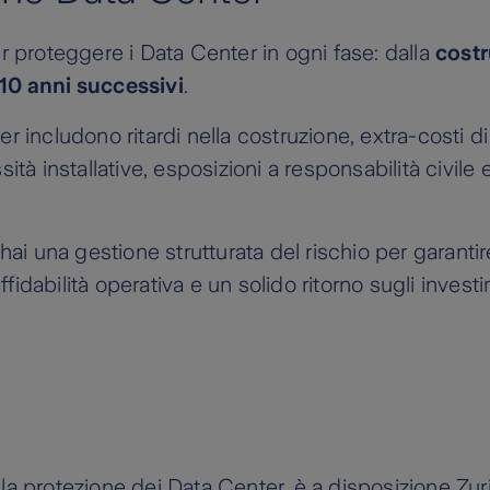
r proteggere i Data Center in ogni fase: dalla
cost
10 anni successivi
.
ter includono ritardi nella costruzione, extra-costi di
ità installative, esposizioni a responsabilità civile 
hai una gestione strutturata del rischio per garant
ffidabilità operativa e un solido ritorno sugli investi
la protezione dei Data Center, è a disposizione Zur