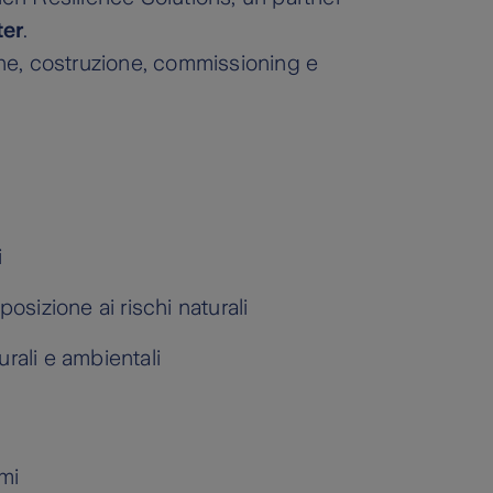
ter
.
zione, costruzione, commissioning e
i
posizione ai rischi naturali
turali e ambientali
mi