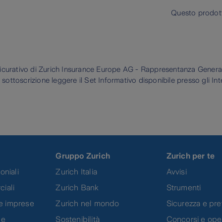
Questo prodot
curativo di Zurich Insurance Europe AG - Rappresentanza Generale
 sottoscrizione leggere il Set Informativo disponibile presso gli Int
Gruppo Zurich
Zurich per te
oniali
Zurich Italia
Avvisi
ciali
Zurich Bank
Strumenti
e imprese
Zurich nel mondo
Sicurezza e pr
 e
Sostenibilità
Concorsi e oper