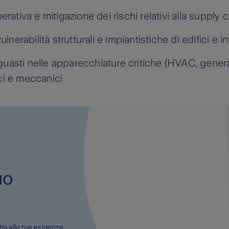
rativa e mitigazione dei rischi relativi alla supply 
lnerabilità strutturali e impiantistiche di edifici e in
asti nelle apparecchiature critiche (HVAC, generato
mici e meccanici
uo
tta alle tue esigenze