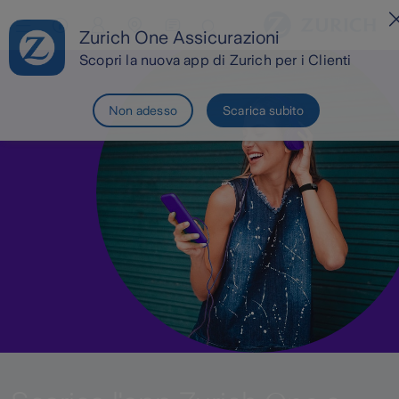
Assistenza Clienti
Area Clienti
Cerca Agenzia / Carrozzeria
Zurich One Assicurazioni
Scopri la nuova app di Zurich per i Clienti
Non adesso
Scarica subito