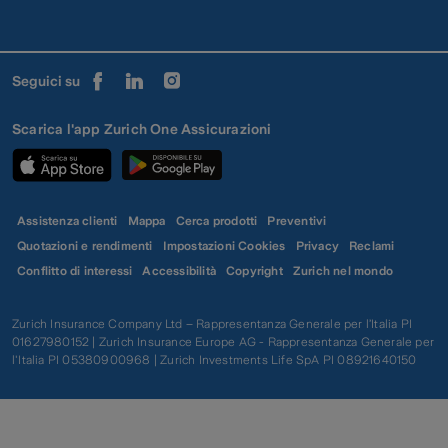
Seguici su
Scarica l'app Zurich One Assicurazioni
Assistenza clienti
Mappa
Cerca prodotti
Preventivi
Quotazioni e rendimenti
Impostazioni Cookies
Privacy
Reclami
Conflitto di interessi
Accessibilità
Copyright
Zurich nel mondo
Zurich Insurance Company Ltd – Rappresentanza Generale per l’Italia PI
01627980152 | Zurich Insurance Europe AG - Rappresentanza Generale per
l'Italia PI 05380900968 | Zurich Investments Life SpA PI 08921640150