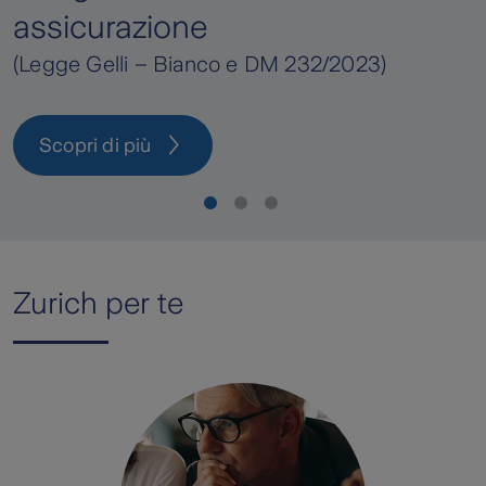
zione
Tecnologie ava
frontiera cont
 – Bianco e DM 232/2023)
Scopri di pi
ù
Zurich per te