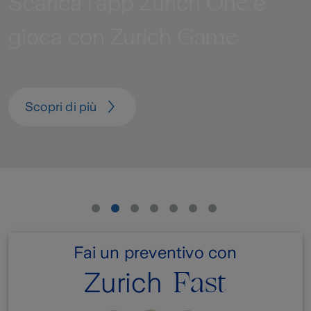
One
Scarica l'app Zurich
e
Game
gioca con Zurich
Scopri di più
Fai un preventivo con
Fast
Zurich