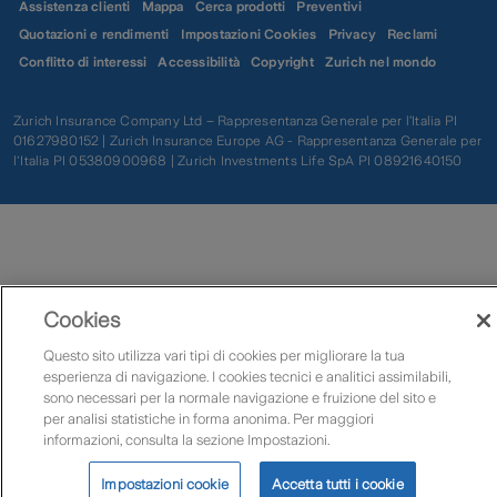
Assistenza clienti
Mappa
Cerca prodotti
Preventivi
Quotazioni e rendimenti
Impostazioni Cookies
Privacy
Reclami
Conflitto di interessi
Accessibilità
Copyright
Zurich nel mondo
Zurich Insurance Company Ltd – Rappresentanza Generale per l’Italia PI
01627980152 | Zurich Insurance Europe AG - Rappresentanza Generale per
l'Italia PI 05380900968 | Zurich Investments Life SpA PI 08921640150
Cookies
Questo sito utilizza vari tipi di cookies per migliorare la tua
esperienza di navigazione. I cookies tecnici e analitici assimilabili,
sono necessari per la normale navigazione e fruizione del sito e
per analisi statistiche in forma anonima. Per maggiori
informazioni, consulta la sezione Impostazioni.
Impostazioni cookie
Accetta tutti i cookie