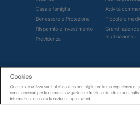
Casa e famiglia
Attività commer
Benessere e Protezione
Piccole e medi
Risparmio e Investimento
Grandi aziende
multinazionali
Previdenza
Cookies
Questo sito utilizza vari tipi di cookies per migliorare la tua esperienza di na
sono necessari per la normale navigazione e fruizione del sito e per analis
Seguici su
informazioni, consulta la sezione Impostazioni.
Assistenza clienti
Mappa
Cerca prodotti
Preventivi
Q
Zurich Insurance Company Ltd – Rappresentanza Generale pe