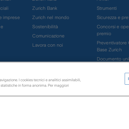
ciali
Zurich Bank
Strumenti
e imprese
Zurich nel mondo
Sicurezza e pr
 e
Sostenibilità
Concorsi e oper
premio
Comunicazione
Preventivatore 
Lavora con noi
Base Zurich
Documento uni
rendicontazion
vigazione. I cookies tecnici e analitici assimilabili,
i statistiche in forma anonima. Per maggiori
Scarica l'app Zurich 
uotazioni e rendimenti
Impostazioni Cookies
Privacy
Reclami
Conflitto di 
r l’Italia PI 01627980152 | Zurich Insurance Europe AG - Rappresentanza Gener