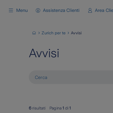
content
Menu
Assistenza Clienti
Area Clie
Zurich per te
Avvisi
Avvisi
Cerca
6
risultati
Pagina
1
di
1