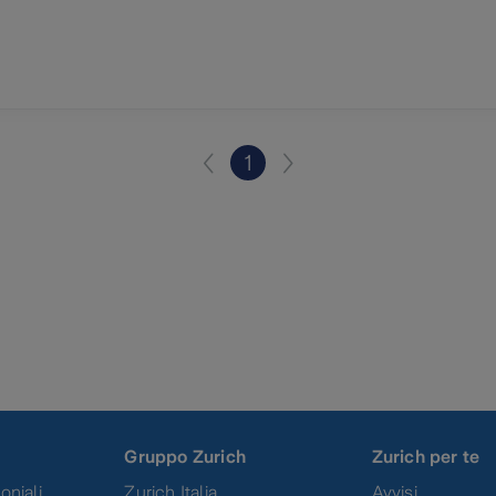
1
Gruppo Zurich
Zurich per te
oniali
Zurich Italia
Avvisi