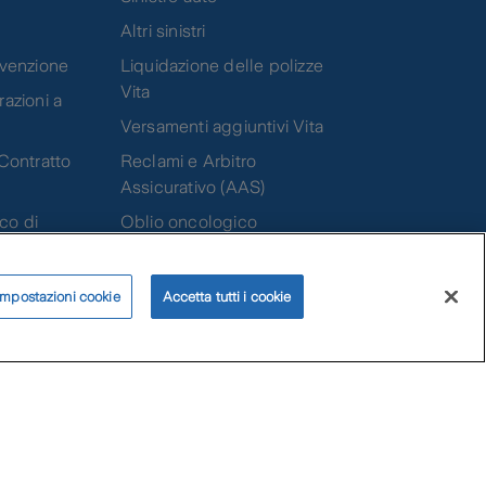
Altri sinistri
evenzione
Liquidazione delle polizze
Vita
azioni a
Versamenti aggiuntivi Vita
Contratto
Reclami e Arbitro
Assicurativo (AAS)
co di
Oblio oncologico
e
Zurich Ethics Line
Impostazioni cookie
Accetta tutti i cookie
One Assicurazioni
interessi
Accessibilità
Copyright
Zurich nel mondo
ale per l'Italia PI 05380900968 | Zurich Investments Life