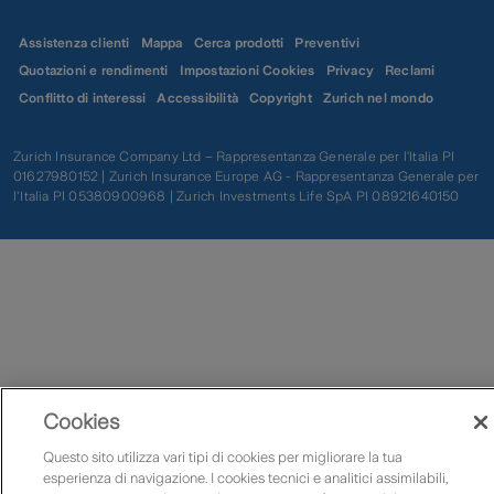
Assistenza clienti
Mappa
Cerca prodotti
Preventivi
Quotazioni e rendimenti
Impostazioni Cookies
Privacy
Reclami
Conflitto di interessi
Accessibilità
Copyright
Zurich nel mondo
Zurich Insurance Company Ltd – Rappresentanza Generale per l’Italia PI
01627980152 | Zurich Insurance Europe AG - Rappresentanza Generale per
l'Italia PI 05380900968 | Zurich Investments Life SpA PI 08921640150
Cookies
Questo sito utilizza vari tipi di cookies per migliorare la tua
esperienza di navigazione. I cookies tecnici e analitici assimilabili,