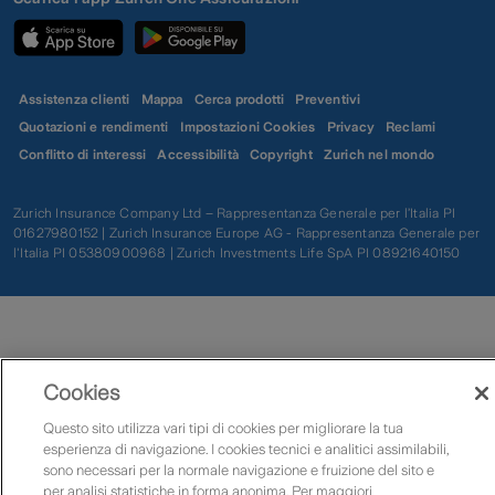
Assistenza clienti
Mappa
Cerca prodotti
Preventivi
Quotazioni e rendimenti
Impostazioni Cookies
Privacy
Reclami
Conflitto di interessi
Accessibilità
Copyright
Zurich nel mondo
Zurich Insurance Company Ltd – Rappresentanza Generale per l’Italia PI
01627980152 | Zurich Insurance Europe AG - Rappresentanza Generale per
l'Italia PI 05380900968 | Zurich Investments Life SpA PI 08921640150
Cookies
Questo sito utilizza vari tipi di cookies per migliorare la tua
esperienza di navigazione. I cookies tecnici e analitici assimilabili,
sono necessari per la normale navigazione e fruizione del sito e
per analisi statistiche in forma anonima. Per maggiori