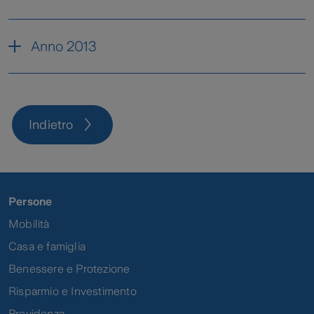
ZIL Capital - Fascicolo
Anno 2013
Informativo 06-14
ZIL Capital - Fascicolo
Informativo 06-13
Indietro
Persone
Mobilità
Casa e famiglia
Benessere e Protezione
Risparmio e Investimento
Previdenza