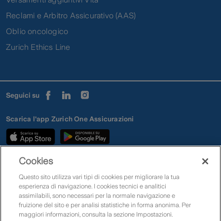
Reclami e Arbitro Assicurativo (AAS)
Oblio oncologico
Zurich Ethics Line
Seguici su
Scarica l'app Zurich One Assicurazioni
Cookies
Assistenza clienti
Mappa
Cerca prodotti
Preventivi
Questo sito utilizza vari tipi di cookies per migliorare la tua
Quotazioni e rendimenti
Impostazioni Cookies
Privacy
Reclami
esperienza di navigazione. I cookies tecnici e analitici
Conflitto di interessi
Accessibilità
Copyright
Zurich nel mondo
assimilabili, sono necessari per la normale navigazione e
fruizione del sito e per analisi statistiche in forma anonima. Per
maggiori informazioni, consulta la sezione Impostazioni.
Zurich Insurance Company Ltd – Rappresentanza Generale per l’Italia PI