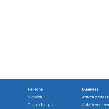
Zurich Azienda Agricol
ZURICH AZIENDA AG
Zurich Alberghi Propri
Zurich Azienda Agricol
Zurich Azienda Agricol
ZURICH AZIENDA AG
ZURICH AZIENDA AG
Persone
Business
Mobilità
Attività professi
Casa e famiglia
Attività commer