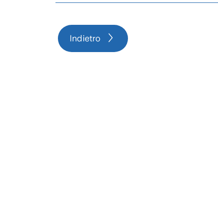
Azienda Agricola - ed
Azienda Agricola - ed.
Indietro
Azienda Agricola - ed.
Azienda Agricola - Fas
Azienda Agricola - ed
Azienda Agricola - DI
Zurich Azienda Agrico
Zurich Alberghi Eserce
ZURICH AZIENDA AG