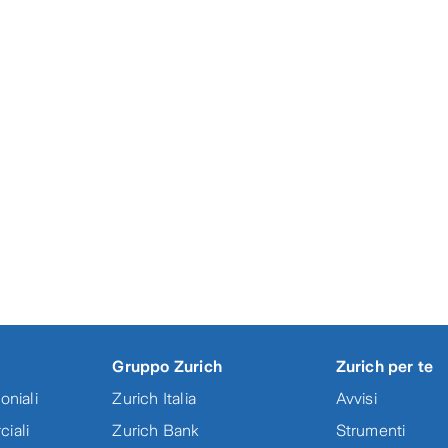
a - Set Informativo - 0221
RICOLA SET INFORMATIVO( ESERCENTE P.0
etario - Set Informativo - 1120
a - Set Informativo - 0221
a proprietario - ed.0221
RICOLA CGA( PROPRIETARIO P.0383)
RICOLA SET INFORMATIVO( PROPRIETARIO P
Gruppo Zurich
Zurich per te
oniali
Zurich Italia
Avvisi
ciali
Zurich Bank
Strumenti