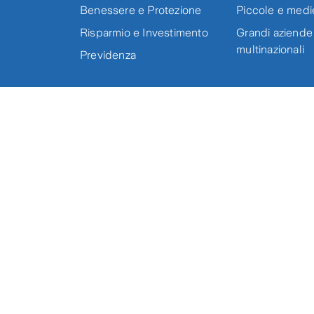
Benessere e Protezione
Piccole e medi
Risparmio e Investimento
Grandi aziende
multinazionali
Previdenza
Seguici su
Assistenza clienti
Mappa
Cerca prodotti
Preventivi
Q
Zurich Insurance Company Ltd – Rappresentanza Generale pe
SpA PI 08921640150