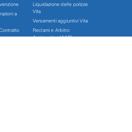
evenzione
Liquidazione delle polizze
Vita
azioni a
Versamenti aggiuntivi Vita
Contratto
Reclami e Arbitro
Assicurativo (AAS)
co di
Oblio oncologico
e
Zurich Ethics Line
One Assicurazioni
interessi
Accessibilità
Copyright
Zurich nel mondo
ale per l'Italia PI 05380900968 | Zurich Investments Life