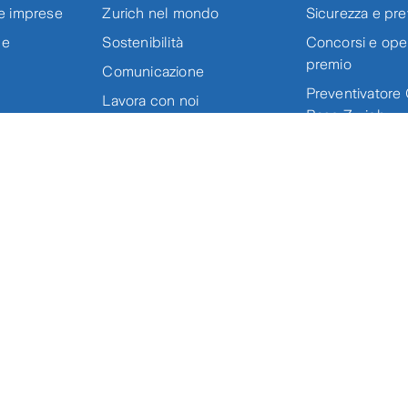
e imprese
Zurich nel mondo
Sicurezza e pr
 e
Sostenibilità
Concorsi e oper
premio
Comunicazione
Preventivatore 
Lavora con noi
Base Zurich
Documento uni
rendicontazion
Scarica l'app Zurich 
uotazioni e rendimenti
Impostazioni Cookies
Privacy
Reclami
Conflitto di 
r l’Italia PI 01627980152 | Zurich Insurance Europe AG - Rappresentanza Gener