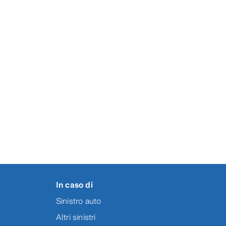
382)
.0383)
In caso di
Sinistro auto
Altri sinistri