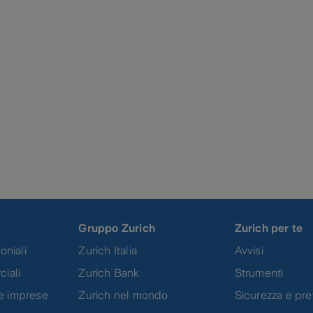
Gruppo Zurich
Zurich per te
oniali
Zurich Italia
Avvisi
ciali
Zurich Bank
Strumenti
e imprese
Zurich nel mondo
Sicurezza e pr