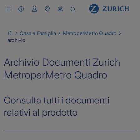
Assistenza Clienti
Area Clienti
Cerca Agenzia / Carrozzeria
Casa e Famiglia
MetroperMetro Quadro
archivio
Archivio Documenti Zurich
MetroperMetro Quadro
Consulta tutti i documenti
relativi al prodotto