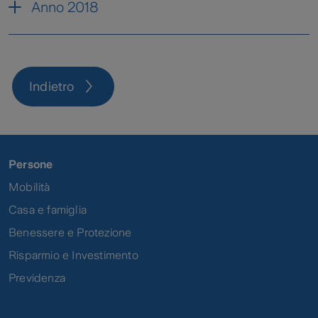
Anno 2018
MetroxMetroQuadro - DIP
MetroxMetroQuadro - Fascicolo
Indietro
Informativo
MetroxMetroQuadro forma
Mutuo - DIP
Persone
Mobilità
Casa e famiglia
Benessere e Protezione
Risparmio e Investimento
Previdenza