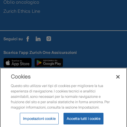
Oblio oncologico
Zurich Ethics Line
Seguici su
Scarica l'app Zurich One Assicurazioni
Cookies
Assistenza clienti
Mappa
Cerca prodotti
Preventivi
Questo sito utilizza vari tipi di cookies per migliorare la tua
Quotazioni e rendimenti
Impostazioni Cookies
Privacy
Reclami
esperienza di navigazione. I cookies tecnici e analitici
Conflitto di interessi
Accessibilità
Copyright
Zurich nel mondo
assimilabili, sono necessari per la normale navigazione e
fruizione del sito e per analisi statistiche in forma anonima. Per
maggiori informazioni, consulta la sezione Impostazioni.
Zurich Insurance Company Ltd – Rappresentanza Generale per l’Italia PI
01627980152 | Zurich Insurance Europe AG - Rappresentanza Generale per
l'Italia PI 05380900968 | Zurich Investments Life SpA PI 08921640150
Impostazioni cookie
Accetta tutti i cookie