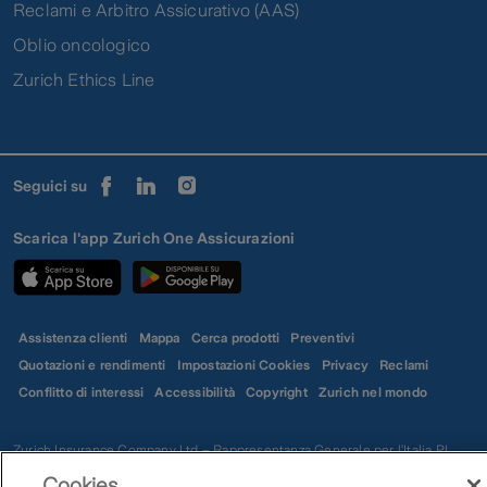
Reclami e Arbitro Assicurativo (AAS)
Oblio oncologico
Zurich Ethics Line
Seguici su
Scarica l'app Zurich One Assicurazioni
Assistenza clienti
Mappa
Cerca prodotti
Preventivi
Quotazioni e rendimenti
Impostazioni Cookies
Privacy
Reclami
Conflitto di interessi
Accessibilità
Copyright
Zurich nel mondo
Zurich Insurance Company Ltd – Rappresentanza Generale per l’Italia PI
01627980152 | Zurich Insurance Europe AG - Rappresentanza Generale per
Cookies