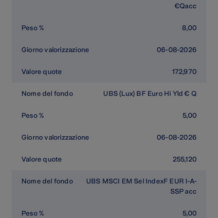
€Qacc
8,00
06-08-2026
172,970
UBS (Lux) BF Euro Hi Yld € Q
5,00
06-08-2026
255,120
UBS MSCI EM Sel IndexF EUR I-A-
SSP acc
5,00