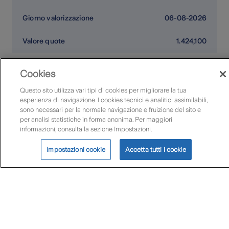
06-08-2026
1.424,100
Vanguard Emerging Mkts Bd Ins+
Cookies
EUR H Acc
Questo sito utilizza vari tipi di cookies per migliorare la tua
4,00
esperienza di navigazione. I cookies tecnici e analitici assimilabili,
sono necessari per la normale navigazione e fruizione del sito e
per analisi statistiche in forma anonima. Per maggiori
06-08-2026
informazioni, consulta la sezione Impostazioni.
112,970
Impostazioni cookie
Accetta tutti i cookie
Portfolio Plus Bilanciata