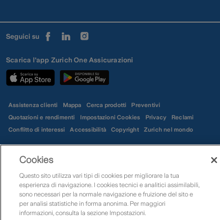
Seguici su
Scarica l'app Zurich One Assicurazioni
Assistenza clienti
Mappa
Cerca prodotti
Preventivi
Quotazioni e rendimenti
Impostazioni Cookies
Privacy
Reclami
Conflitto di interessi
Accessibilità
Copyright
Zurich nel mondo
Zurich Insurance Company Ltd – Rappresentanza Generale per l’Italia PI
Cookies
01627980152 | Zurich Insurance Europe AG - Rappresentanza Generale per
l'Italia PI 05380900968 | Zurich Investments Life SpA PI 08921640150
Questo sito utilizza vari tipi di cookies per migliorare la tua
esperienza di navigazione. I cookies tecnici e analitici assimilabili,
sono necessari per la normale navigazione e fruizione del sito e
per analisi statistiche in forma anonima. Per maggiori
informazioni, consulta la sezione Impostazioni.