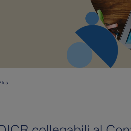
Plus
OICR collegabili al Con