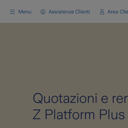
content
Menu
Assistenza Clienti
Area Clie
Quotazioni e re
Z Platform Plus