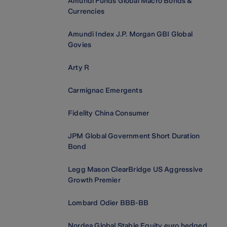
Amundi Funds Global Macro Bonds &
Currencies
Amundi Index J.P. Morgan GBI Global
Govies
Arty R
Carmignac Emergents
Fidelity China Consumer
JPM Global Government Short Duration
Bond
Legg Mason ClearBridge US Aggressive
Growth Premier
Lombard Odier BBB-BB
Nordea Global Stable Equity euro hedged