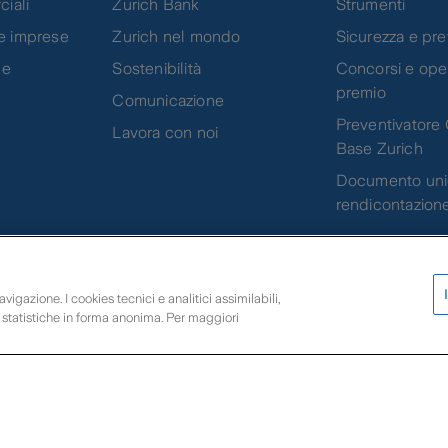
ciali
Zurich Bank
Strumenti
e imprese
Zurich nel mondo
Sicurezza e pr
 e
Sostenibilità
Concorsi e oper
premio
Comunicazione
Preventivatore 
Lavora con noi
Base Zurich
Documento uni
rendicontazion
Scarica l'app Zurich 
vigazione. I cookies tecnici e analitici assimilabili,
i statistiche in forma anonima. Per maggiori
uotazioni e rendimenti
Impostazioni Cookies
Privacy
Reclami
Conflitto di 
r l’Italia PI 01627980152 | Zurich Insurance Europe AG - Rappresentanza Gener