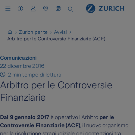
Assistenza Clienti
Area Clienti
Cerca Agenzia / Carrozzeria
Zurich per te
Avvisi
Arbitro per le Controversie Finanziarie (ACF)
Comunicazioni
22 dicembre 2016
2 min tempo di lettura
Arbitro per le Controversie
Finanziarie
Dal 9 gennaio 2017
è operativo l'Arbitro
per le
Controversie Finanziarie (ACF)
, il nuovo organismo
per la risoluzione stragiudiziale dei contenziosi tra