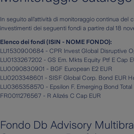
In seguito all’attività di monitoraggio continua del 
investimenti dei seguenti fondi a partire dal 18 n
Elenco dei fondi (ISIN - NOME FONDO):
LU1530900684 - CPR Invest Global Disruptive O
LU0133267202 - GS Em. Mkts Equity Ptf E Cap 
LU0090830901 - BGF European E2 EUR
LU0203348601 - SISF Global Corp. Bond EUR H
LU0365358570 - Epsilon F. Emerging Bond Total
FR0011276567 - R Alizés C Cap EUR
Fondo Db Advisory Multibra